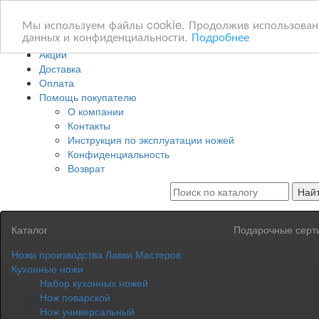
Мы используем файлы cookie. Продолжив использование
данных и конфиденциальности.
Подробнее
Акции
Доставка
Оплата
Помощь покупателю
О компании
Контакты
Инструкция по эксплуатации ножей
Конфиденциальность
Возврат
Най
Каталог
Подарочные серт
Ножи производства Лавки Мастеров
Кухонные ножи
Набор кухонных ножей
Нож поварской
Нож универсальный