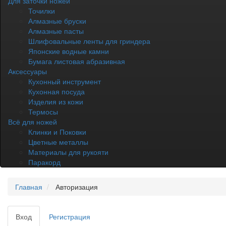
Для заточки ножей
Точилки
Алмазные бруски
Алмазные пасты
Шлифовальные ленты для гриндера
Японские водные камни
Бумага листовая абразивная
Аксессуары
Кухонный инструмент
Кухонная посуда
Изделия из кожи
Термосы
Всё для ножей
Клинки и Поковки
Цветные металлы
Материалы для рукояти
Паракорд
Главная
Авторизация
Вход
Регистрация